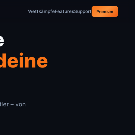
Wettkämpfe
Features
Support
Premium
e
 deine
ler – von